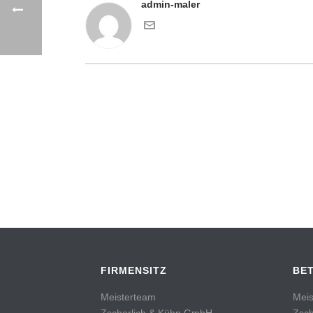
admin-maler
FIRMENSITZ
BE
Meisterteam
Meis