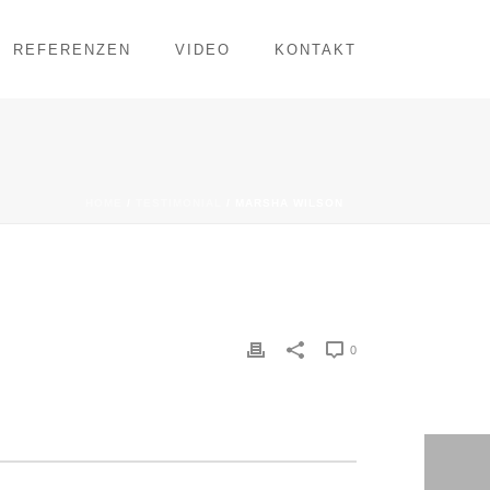
REFERENZEN
VIDEO
KONTAKT
HOME
/
TESTIMONIAL
/ MARSHA WILSON
0